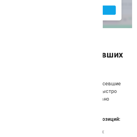
Проверка только просевших
позиций
Теперь вы можете проверять только просевшие
позиции за текущий день. Это позволит быстро
отслеживать потери в выдаче и оперативно
реагировать на изменения.
Чтобы запустить проверку просевших позиций:
Перейдите в раздел проверки позиций: