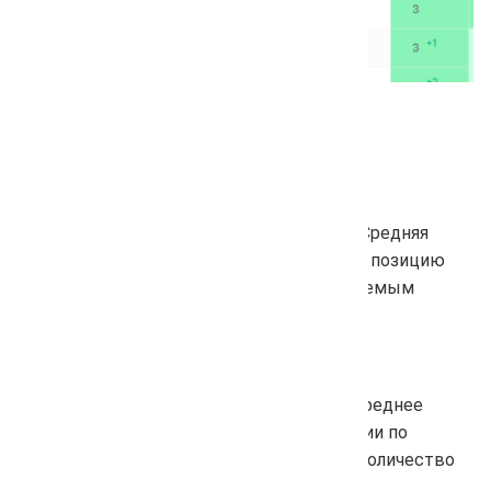
Средняя позиция
Добавлен новый важный показатель — «Средняя
позиция», который показывает среднюю позицию
сайта (или страницы) по всем отслеживаемым
ключевым запросам.
Что такое «Средняя позиция»:
«Средняя позиция» вычисляется как среднее
арифметическое: суммируются позиции по
каждому запросу, а затем делится на количество
запросов.