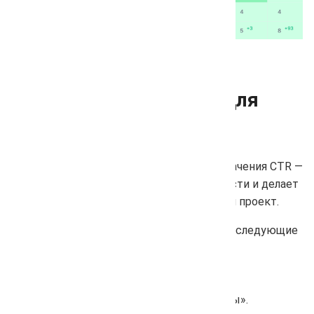
Индивидуальные CTR для
поисковых систем
Теперь можно задавать собственные значения CTR —
это повышает точность расчёта видимости и делает
аналитику более адаптированной под ваш проект.
Чтобы скорректировать CTR, выполните следующие
шаги:
Перейдите в настройки проекта.
Откройте раздел «Поисковые системы».