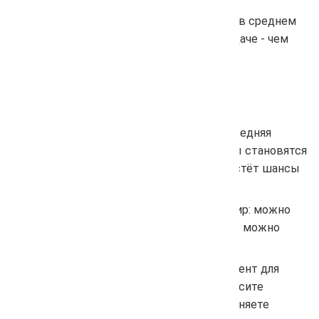
Этот показатель отражает, насколько в среднем
ваш сайт отображается высоко в выдаче - чем
ближе к 1, тем выше позиции.
Зачем это нужно:
Показатель помогает отслеживать
эффективность SEO в целом: если «Средняя
позиция» улучшается, значит страницы становятся
заметнее для поисковых систем, и растёт шансы
на больше трафика.
Он даёт быстрый и наглядный ориентир: можно
сразу увидеть, насколько «в среднем» можно
рассчитывать на попадание в ТОП.
«Средняя позиция» - хороший инструмент для
мониторинга изменений: когда вы вносите
оптимизацию, обновляете контент, меняете