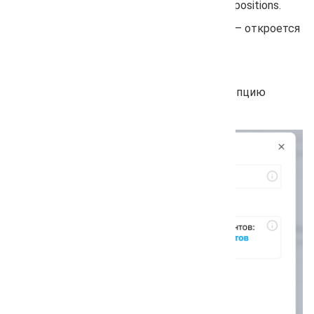
https://arsenkin.ru/projects/ID_проекта/positions.
Нажмите кнопку «Обновить позиции» — откроется
pop-up окно.
Кликните «Настройки и стоимость».
В открывшемся разделе вы увидите опцию
«Проверка просевших позиций».