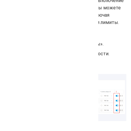
Добавлена новая функция: включение и выключение
выбранной поисковой системы. Теперь вы можете
гибко управлять проверкой позиций, отключая
ненужные поисковые системы и экономя лимиты.
Перейдите в настройки проекта.
Откройте раздел «Поисковые системы».
Переключите ползунок при необходимости.