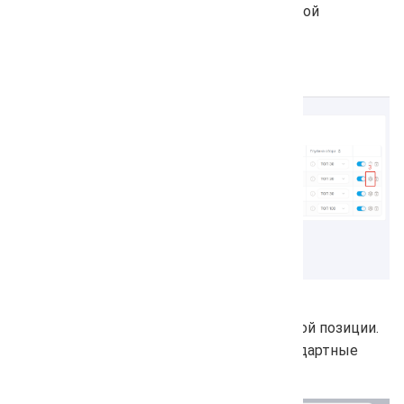
Нажмите на шестерёнку рядом с нужной
поисковой системой или регионом.
Появится pop-up окно с возможностью
отредактировать значения CTR для каждой позиции.
При необходимости можно вернуть стандартные
значения, нажав кнопку «По умолчанию».