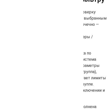
Мы добавили возможность запускать проверку
позиций не по всему проекту, а только по выбранным
фильтрам. Теперь вы можете работать точечно —
например, проверить позиции только для
комбинации: Яндекс / Москва / Компьютеры /
определённая группа запросов.
Достаточно поставить чекбокс «Проверка по
фильтру» в форме обновления позиций. Система
автоматически определит выбранные параметры
(поисковая система, регион, устройство, группа),
подсветит активные фильтры и пересчитает лимиты
с учётом количества фраз в выбранной группе.
Лимиты динамически обновляются при включении и
отключении режима.
После подтверждения запуска будет выполнена