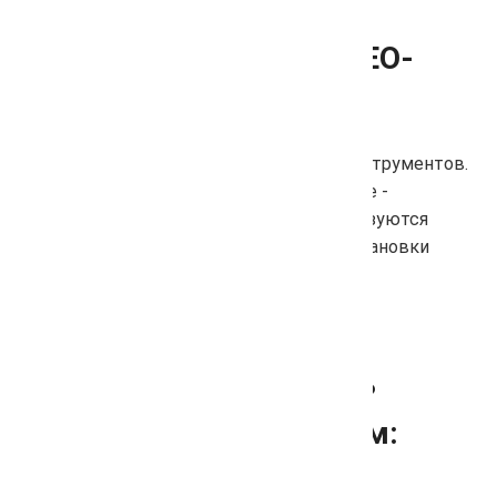
Обновленное API для SEO-
инструментов
Мы полностью обновили API для SEO-инструментов.
Новая документация находится по ссылке -
https://help.arsenkin.ru/api
. Сейчас используются
современные методы авторизации, постановки
задачи.
Нашли ошибку или есть
пожелание? Пишите нам:
Написать в поддержку через Telegram