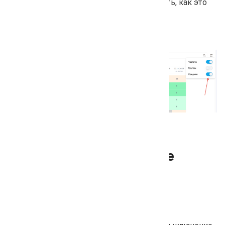
структуру - вы сразу можете отследить, как это
повлияло на позиции в целом.
Включение/выключение
поисковой системы в
настройках проекта