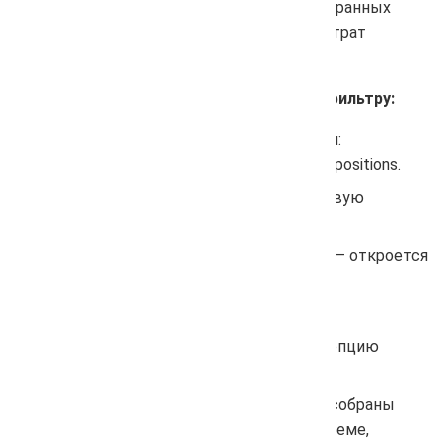
стандартная проверка, но только для выбранных
условий — быстро, точно и без лишних затрат
лимитов.
Чтобы запустить проверку позиций по фильтру:
Перейдите в раздел проверки позиций:
https://arsenkin.ru/projects/ID_проекта/positions.
Выберите нужные параметры: поисковую
систему, регион, устройство и группу.
Нажмите кнопку «Обновить позиции» — откроется
pop-up окно.
Кликните «Настройки и стоимость».
В открывшемся разделе вы увидите опцию
«Проверка по фильтру».
Запустите проверку — позиции будут собраны
только по выбранным поисковой системе,