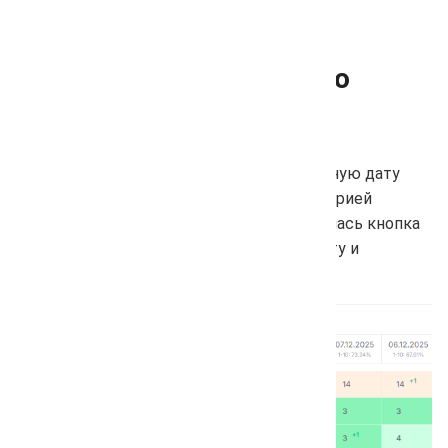
Удаление дат съёма - по
одному клику
Добавлена возможность удалять отдельную дату
съёма позиций — теперь управление историей
данных стало ещё удобнее. Чтобы появилась кнопка
удаления, наведите курсор на нужную дату и
подождите 1,5 секунды.