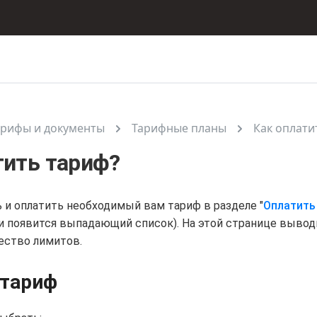
арифы и документы
Тарифные планы
Как оплати
тить тариф?
 и оплатить необходимый вам тариф в разделе "
Оплатить
 и появится выпадающий список). На этой странице вывод
ество лимитов.
 тариф