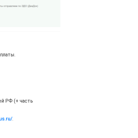
платы.
й РФ (+ часть
us.ru/
.