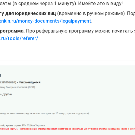
латы (в среднем через 1 минуту). Имейте это в виду!
ту для юридических лиц
(временно в ручном режиме). Под
rsenkin.ru/money-documents/legalpayment
.
программа.
Про реферальную программу можно почитать з
.ru/tools/referer/