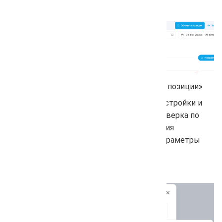
систему, регион, устройство и группу.
Нажмите на синюю кнопку «Обновить позиции»
Во всплывающем окне раскройте «Настройки и
стоимость», установите чекбокс «Проверка по
фильтру». Наведите на иконку получения
информации, вы там увидете какие параметры
выбраны.
Нажмите «Запустить».