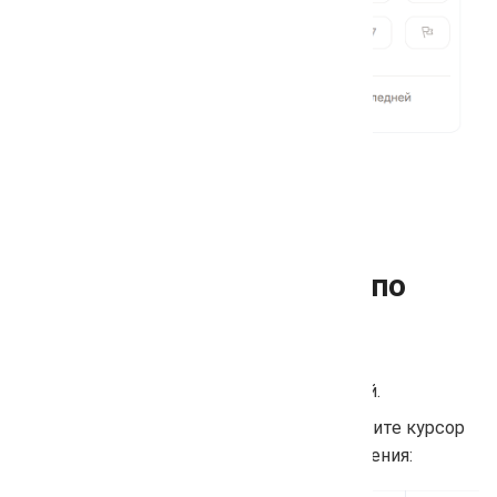
Перепроверка позиции по
одному запросу
Перейдите в раздел Проверка позиций.
В таблице с ключевыми фразам наведите курсор
на запрос и нажмите на иконку обновления: