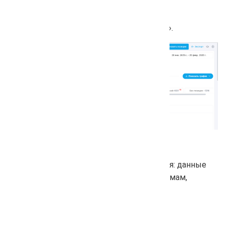
Наведите курсор на дату проверки.
Нажмите на красную кнопку «Удалить».
Удалённую проверку восстановить нельзя: данные
будут удалены по всем поисковым системам,
регионам и конкурентам.