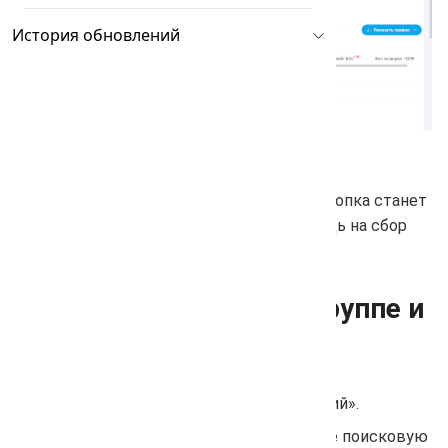
История обновлений
После запуска проверки позиций у вас кнопка станет
неактивной, значит проект ушел в очередь на сбор
данных.
Проверка позиций по группе и
региону
Перейдите в раздел «Проверка позиций».
На панели фильтров выберите нужные поисковую