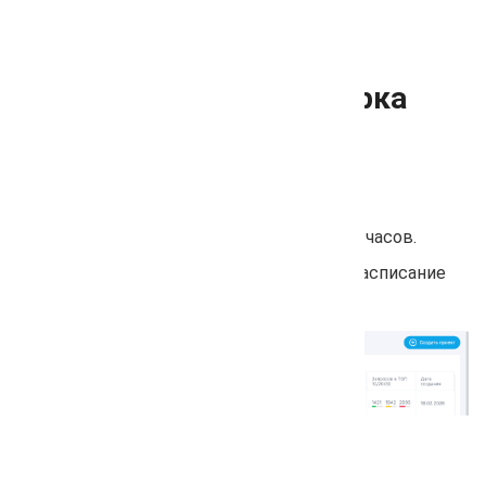
Автоматическая проверка
позиций
Откройте раздел «Мои проекты».
На панели управления нажмите значок часов.
В открывшемся окне задайте новое расписание
проверок или измените текущее.