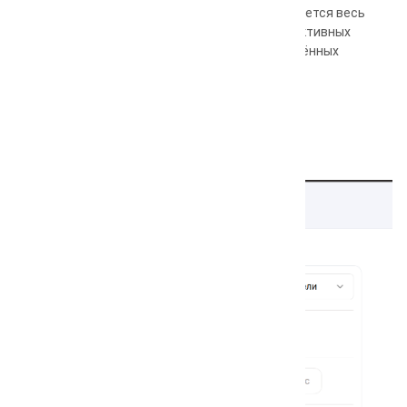
При автоматической проверке проверяется весь
проект: позиции будут сняты во всех активных
поисковых системах, регионах и включённых
группах, добавленных в проект.
Выбор по неделям: