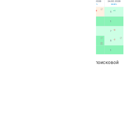
Перепроверка выполнится в выбранных поисковой
системе и регионе.
Как удалить дату с
позициями?
Откройте раздел «Проверка позиций».