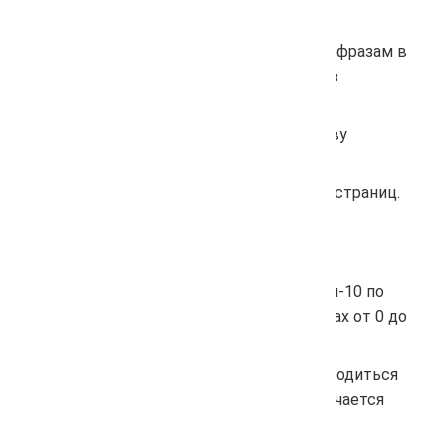
words - ключевые слова кластера;
wssumm - сумма частотности по всем фразам в
группе. Считается обычная частота без
операторов;
topurl - URL лидер группы по количеству
встречаемости в ТОП.
main - количество найденных главных страниц.
ws - общая частота ключевой фразы.
ws_strict - частота "!WS".
agregators - процент агрегаторов в топ-10 по
ключевой фразе. Считается в процентах от 0 до
100.
toponim - в этом параметре будет выводиться
топоним (город), если в запросе встречается
топоним.