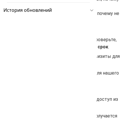
не получается. Обычно, проблема в
История обновлений
невнимательности. Но, мы предположим, почему не
получается оплатить:
На странице оплаты
https://arsenkin.ru/tools/oplata/
перепроверьте,
все ли пункты выбраны:
Тип тарифа и срок
.
Некорректно указали банковские реквизиты для
оплаты, недостаточно средств.
Попробуйте почистить кеш браузера для нашего
сайта
по инструкции
.
Отключите блокировщик рекламы.
Включить/отключите VPN. Возможно, доступ из
вашей страны/города блокируются.
Напишите нам в
поддержку
, если не получается
решить вопрос.