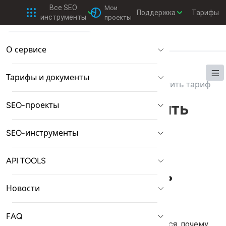
Все SEO
Мои
Поддержка
Тарифы
инструменты
проекты
О сервисе
🏠 Главная
Тарифы и документы
Тарифы и документы
Тарифные планы
Не получается оплатить тариф
Не получается оплатить
SEO-проекты
тариф
SEO-инструменты
API TOOLS
Не получается оплатить
Новости
тариф. Что делать?
FAQ
В первую очередь необходимо разобраться, почему